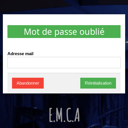
Mot de passe oublié
Adresse mail
Abandonner
Réinitialisation
E.M.C.A